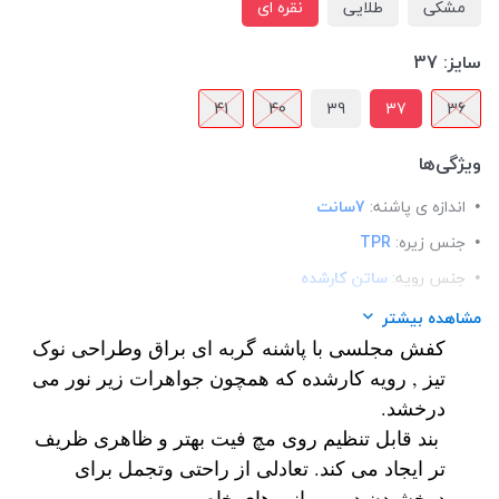
مشکی
طلایی
نقره ای
سایز:
37
41
40
39
37
36
ویژگی‌ها
اندازه ی پاشنه:
7سانت
جنس زیره:
TPR
جنس رویه:
ساتن کارشده
قالب:
استاندارد
مشاهده بیشتر
کفش مجلسی با پاشنه گربه ای براق وطراحی نوک
کاربرد:
مجلسی
تیز , رویه کارشده که همچون جواهرات زیر نور می
کفی:
طبی
درخشد.
نحوه بسته شدن:
بند دور مچ
بند قابل تنظیم روی مچ فیت بهتر و ظاهری ظریف
تر ایجاد می کند. تعادلی از راحتی وتجمل برای
درخشیدن در مهمانی های خاص