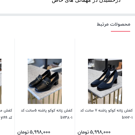
محصولات مرتبط
کفش زنانه کوکو پاشنه 7 سانت کد
کفش زنانه کوکو پاشنه 5سانت کد
b662-1
b738-1
کد y199
5,998,000
تومان
5,998,000
تومان