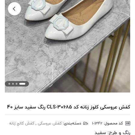
کفش عروسکی کلوز زنانه کد CLS-30685 رنگ سفید سایز 40
کد محصول:
‎1-1342
دسته‌بندی:
کفش عروسکی
,
کفش کالج زنانه
رنگ و طرح:
سفید