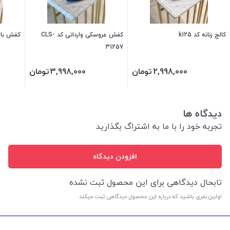
کالج زنانه کد k125
کفش عروسکی وارداتی کد CLS-
کفش بالرین
31257
2,998,000
تومان
3,998,000
تومان
دیدگاه ها
تجربه خود را با ما به اشتراگ بگذارید
افزودن دیدگاه
تابحال دیدگاهی برای این محصول ثبت نشده
اولین نفری باشید که درباره این محصول دیدگاهی ثبت میکند