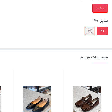
سفید
سایز:
40
41
40
محصولات مرتبط